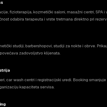
ss
ije, fizioterapija, kozmetički saloni, masažni centri, SPA i 
ćnost odabira terapeuta i vrste tretmana direktno pri rezerva
metički studiji, barbershopovi, studiji za nokte i obrve. Pri
 povećava zadovoljstvo klijenata.
trija
eri, car wash centri i registracijski uredi. Booking smanjuje
anizaciju kapaciteta servisa.
ing