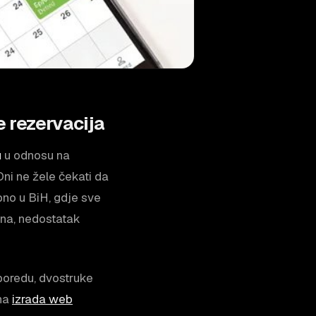
e rezervacija
u
u odnosu na
Oni ne žele čekati da
bno u BiH, gdje sve
ona, nedostatak
sporedu, dvostruke
lna
izrada web