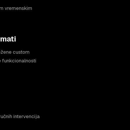
ugim vremenskim
imati
ložene custom
 funkcionalnosti
ručnih intervencija