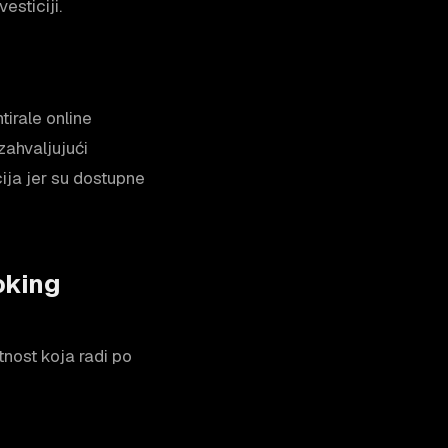
esticiji.
tirale online
zahvaljujući
ija jer su dostupne
oking
tnost koja radi po