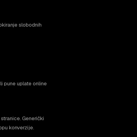
okiranje slobodnih
li pune uplate online
stranice. Generički
opu konverzije.