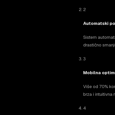
2
Automatski po
Sistem automatsk
drastično smanj
3
Mobilna optim
Više od 70% kor
brza i intuitivn
4