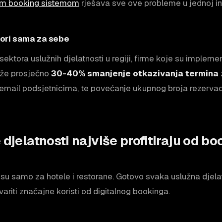
anim booking sistemom
rješava sve ove probleme u jednoj inv
vori sama za sebe
ktora uslužnih djelatnosti u regiji, firme koje su implemen
eže prosječno
30-40% smanjenje otkazivanja termina
mail podsjetnicima, te povećanje ukupnog broja rezervac
 djelatnosti najviše profitiraju od bo
isu samo za hotele i restorane. Gotovo svaka uslužna djela
riti značajne koristi od digitalnog bookinga.