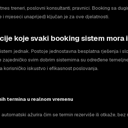
 fitnes treneri, poslovni konsultanti, pravnici. Booking sa d
i mjeseci unaprijed) ključan je za ove djelatnosti.
cije koje svaki booking sistem mora 
sistem jednak. Postoje jednostavna besplatna rješenja i s
je zajedničko svim dobrim sistemima su određene temeljne
na korisničko iskustvo i efikasnost poslovanja.
nih termina u realnom vremenu
 automatski ažurira čim se termin rezerviše ili otkaže, bez 