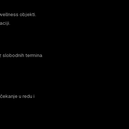
wellness objekti.
ciji.
kaz slobodnih termina
 čekanje u redu i