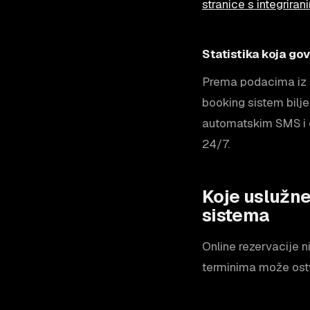
stranice s integrir
Statistika koja go
Prema podacima iz se
booking sistem bilj
automatskim SMS i e
24/7.
Koje uslužne
sistema
Online rezervacije n
terminima može ostva