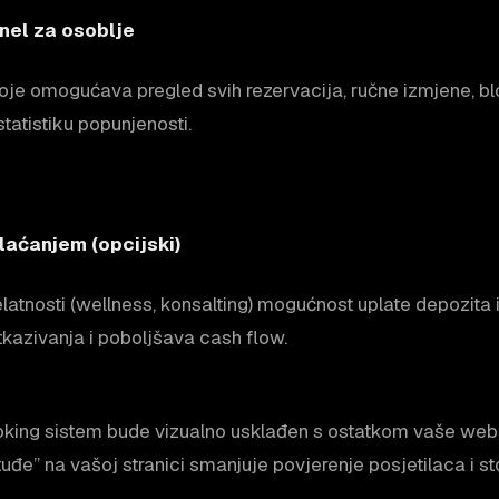
nel za osoblje
oje omogućava pregled svih rezervacija, ručne izmjene, bl
statistiku popunjenosti.
plaćanjem (opcijski)
atnosti (wellness, konsalting) mogućnost uplate depozita i
tkazivanja i poboljšava cash flow.
ooking sistem bude vizualno usklađen s ostatkom vaše web 
“tuđe” na vašoj stranici smanjuje povjerenje posjetilaca i st