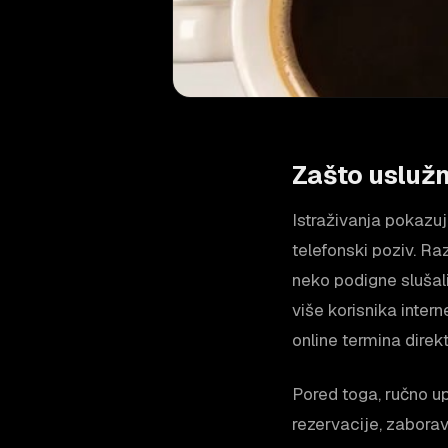
Zašto uslužn
Istraživanja pokazu
telefonski poziv. Raz
neko podigne slušali
više korisnika inte
online termina direk
Pored toga, ručno up
rezervacije, zaborav