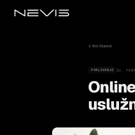
Svi članci
21. FEB
POSLOVANJE
Online
uslužn