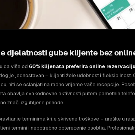
e djelatnosti gube klijente bez onlin
ju da više od
60% klijenata preferira online rezervacij
log je jednostavan – klijenti žele udobnost i fleksibilnost. 
cu, niti se oslanjati na radno vrijeme vaše recepcije. Pose
rneta obavlja svakodnevne aktivnosti putem pametnih telef
tno znači izgubljene prihode.
ravljanje terminima krije skrivene troškove – greške u ra
ljeni termini i nepotrebno opterećenje osoblja. Profesiona