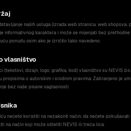
ržaj
dstavljanje naših usluga (izrada web stranica, web shopova, p
 je informativnog karaktera i može se mijenjati bez prethodne
uću ponudu osim ako je izričito tako navedeno.
o vlasništvo
i (tekstovi, dizajn, logo, grafika, kod) vlasništvo su NEVIS d.o.o
 su propisima o autorskim i srodnim pravima. Zabranjeno je u
tenje bez naše pisane saglasnosti.
isnika
icu nećete koristiti na nezakonit način, da nećete pokušavati 
titi na način koji može oštetiti NEVIS ili treća lica.