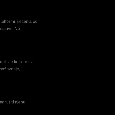
latformi, rješenja po
 najave. Ne
. ili se koriste uz
množavanje,
narušiti njenu