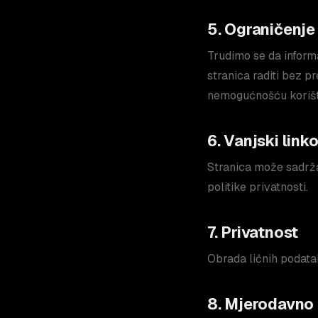
5. Ograničenje
Trudimo se da informa
stranica raditi bez p
nemogućnošću korište
6. Vanjski linko
Stranica može sadrža
politike privatnosti.
7. Privatnost
Obrada ličnih podat
8. Mjerodavno