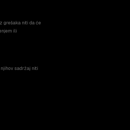
z grešaka niti da će
njem ili
jihov sadržaj niti