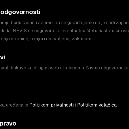
 odgovornosti
cije budu tačne i ažurne, ali ne garantujemo da je sadržaj be
rekida. NEVIS ne odgovara za eventualnu štetu nastalu korište
nja stranice, u mjeri dozvoljenoj zakonom.
vi
vati linkove ka drugim web stranicama. Nismo odgovorni za n
aka uređena je
Politikom privatnosti
i
Politikom kolačića
.
 pravo