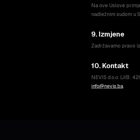
Na ove Uslove primje
nadležnim sudom u S
9. Izmjene
Zadržavamo pravo izm
10. Kontakt
NEVIS d.o.o. (JIB: 
info@nevis.ba
.