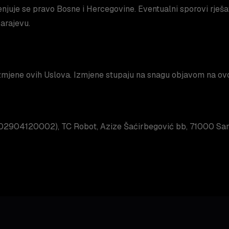
njuje se pravo Bosne i Hercegovine. Eventualni sporovi rješa
arajevu.
jene ovih Uslova. Izmjene stupaju na snagu objavom na ovoj
4202904120002), TC Robot, Azize Šaćirbegović bb, 71000 Sar