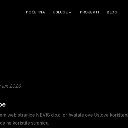
POČETNA
USLUGE
PROJEKTI
BLOG
: jun 2026.
be
jem web stranice NEVIS d.o.o. prihvatate ove Uslove korištenj
a ne koristite stranicu.