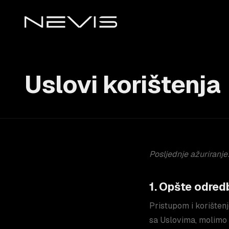
Uslovi korištenja
Posljednje ažuriranje
1. Opšte odred
Pristupom i korišten
sa Uslovima, molimo d