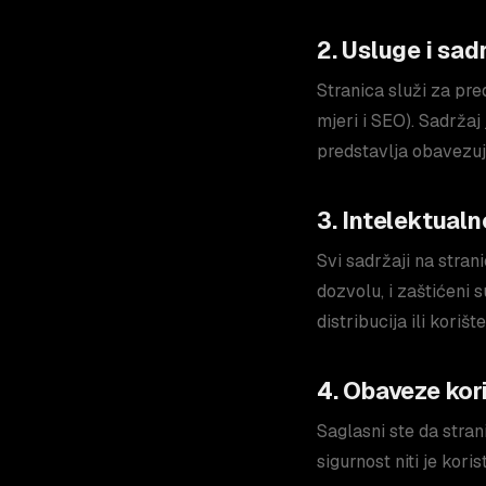
2. Usluge i sad
Stranica služi za pre
mjeri i SEO). Sadržaj
predstavlja obavezuj
3. Intelektualn
Svi sadržaji na stranic
dozvolu, i zaštićeni
distribucija ili koriš
4. Obaveze kor
Saglasni ste da stran
sigurnost niti je koris