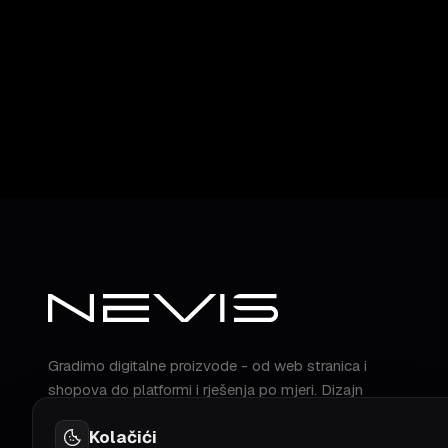
Gradimo digitalne proizvode - od web stranica i
shopova do platformi i rješenja po mjeri. Dizajn
i tehnologija spojeni u mjerljiv rezultat.
Kolačići