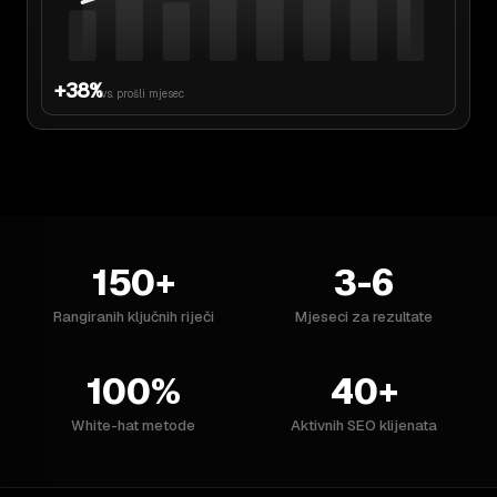
+38%
vs. prošli mjesec
150+
3-6
Rangiranih ključnih riječi
Mjeseci za rezultate
100%
40+
White-hat metode
Aktivnih SEO klijenata