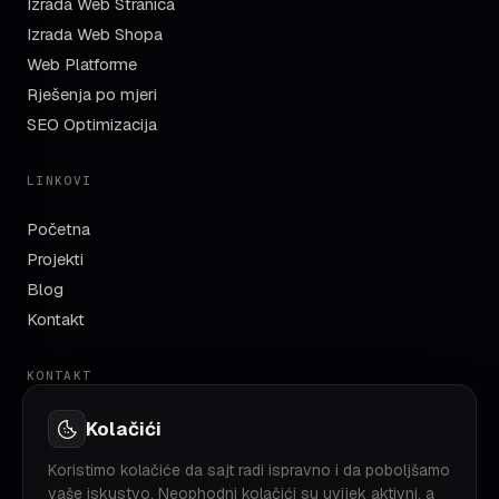
Izrada Web Stranica
Izrada Web Shopa
Web Platforme
Rješenja po mjeri
SEO Optimizacija
LINKOVI
Početna
Projekti
Blog
Kontakt
KONTAKT
TC Robot, Azize Šaćirbegović bb
Kolačići
71000 Sarajevo, BiH
Koristimo kolačiće da sajt radi ispravno i da poboljšamo
+387 60 350 18 86
vaše iskustvo. Neophodni kolačići su uvijek aktivni, a