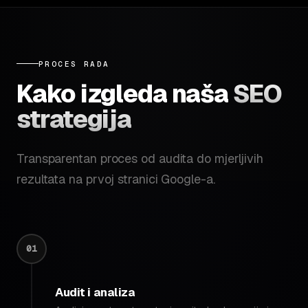
PROCES RADA
Kako izgleda naša
SEO
strategija
Transparentan proces od audita do mjerljivih
rezultata na prvoj stranici Google-a.
01
Audit i analiza