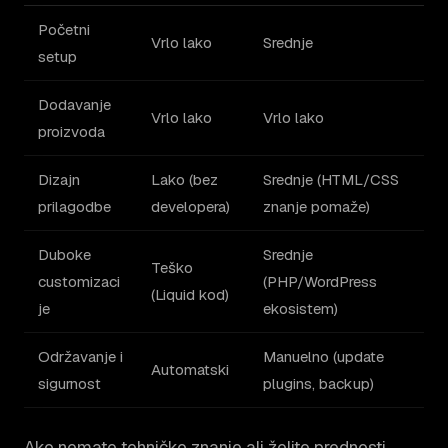
Početni
Vrlo lako
Srednje
setup
Dodavanje
Vrlo lako
Vrlo lako
proizvoda
Dizajn
Lako (bez
Srednje (HTML/CSS
prilagodbe
developera)
znanje pomaže)
Duboke
Srednje
Teško
customizaci
(PHP/WordPress
(Liquid kod)
je
ekosistem)
Održavanje i
Manuelno (update
Automatski
sigurnost
plugins, backup)
Ako nemate tehničko znanje ali želite prednosti