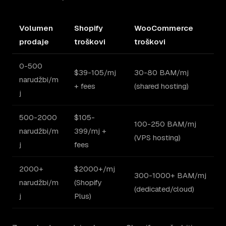
Volumen
Shopify
WooCommerce
prodaje
troškovi
troškovi
0-500
$39-105/mj
30-80 BAM/mj
narudžbi/m
+ fees
(shared hosting)
j
500-2000
$105-
100-250 BAM/mj
narudžbi/m
399/mj +
(VPS hosting)
j
fees
2000+
$2000+/mj
300-1000+ BAM/mj
narudžbi/m
(Shopify
(dedicated/cloud)
j
Plus)