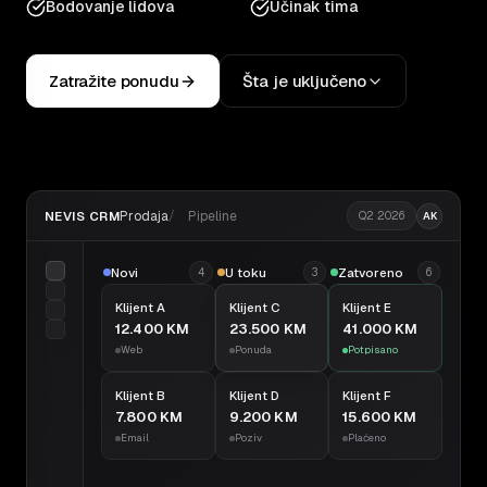
Bodovanje lidova
Učinak tima
Zatražite ponudu
Šta je uključeno
Prodaja
Pipeline
NEVIS CRM
Q2 2026
AK
Novi
U toku
Zatvoreno
4
3
6
Klijent A
Klijent C
Klijent E
12.400 KM
23.500 KM
41.000 KM
Web
Ponuda
Potpisano
Klijent B
Klijent D
Klijent F
7.800 KM
9.200 KM
15.600 KM
Email
Poziv
Plaćeno