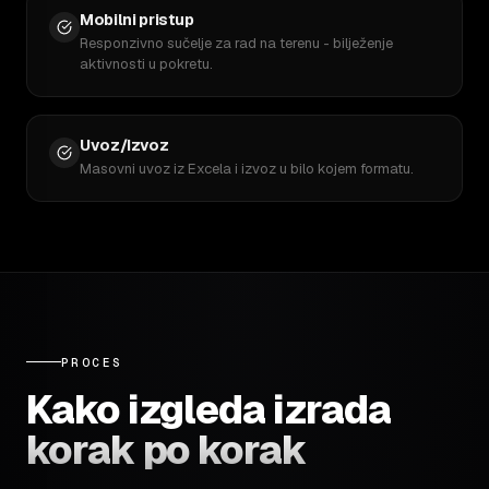
Mobilni pristup
Responzivno sučelje za rad na terenu - bilježenje
aktivnosti u pokretu.
Uvoz/Izvoz
Masovni uvoz iz Excela i izvoz u bilo kojem formatu.
PROCES
Kako izgleda izrada
korak po korak