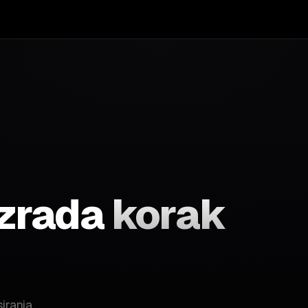
izrada
korak
iranja.