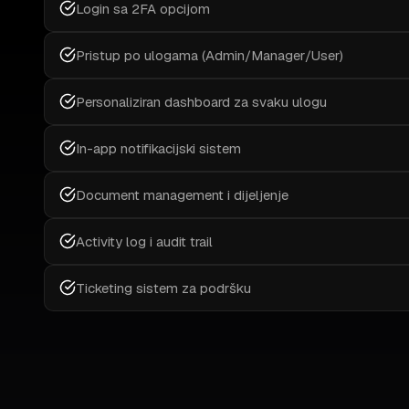
Login sa 2FA opcijom
Pristup po ulogama (Admin/Manager/User)
Personaliziran dashboard za svaku ulogu
In-app notifikacijski sistem
Document management i dijeljenje
Activity log i audit trail
Ticketing sistem za podršku