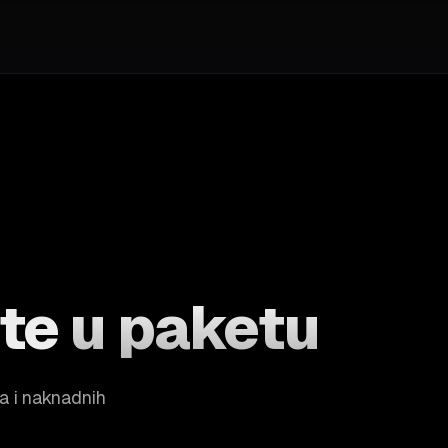
ete
u paketu
a i naknadnih