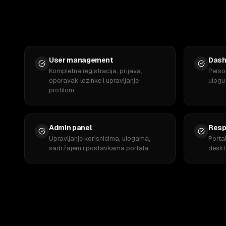
User management
Dash
Kompletna registracija, prijava,
Perso
oporavak lozinke i upravljanje
ulogu
profilom.
Admin panel
Resp
Upravljanje korisnicima, ulogama,
Porta
sadržajem i postavkama portala.
deskto