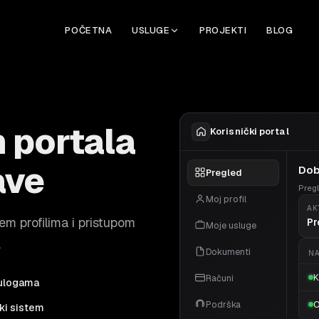
POČETNA
USLUGE
PROJEKTI
BLOG
h portala
Korisnički portal
ave
Dob
Pregled
Preg
Moj profil
AK
em profilima i pristupom
Pr
Moje usluge
.
Dokumenti
NA
K
Računi
 ulogama
Podrška
O
ski sistem