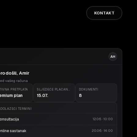
KONTAKT
AH
rodošli, Amir
led vašeg računa
TIVNA PRETPLATA
SLJEDEĆE PLAĆANJE
DOKUMENTI
emium plan
15.07.
8
DOLAZEĆI TERMINI
onsultacija
12.06. · 10:00
nline sastanak
20.06. · 14:00