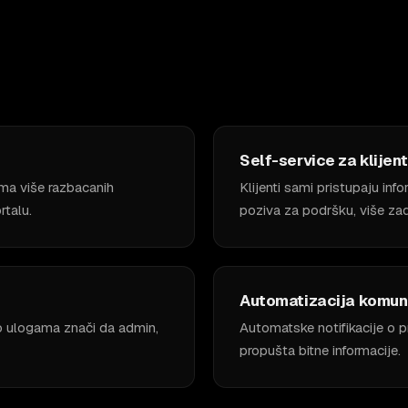
Self-service za klijen
ema više razbacanih
Klijenti sami pristupaju in
rtalu.
poziva za podršku, više zad
Automatizacija komun
po ulogama znači da admin,
Automatske notifikacije o 
propušta bitne informacije.