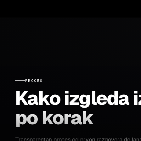
PROCES
Kako izgleda 
po korak
Transparentan proces od prvog razgovora do lans