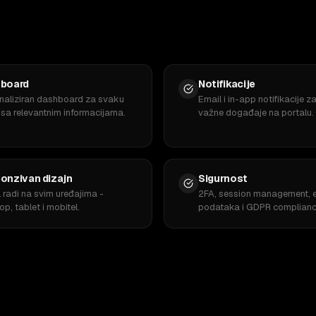
board
Notifikacije
naliziran dashboard za svaku
Email i in-app notifikacije z
 sa relevantnim informacijama.
važne događaje na portalu.
onzivan dizajn
Sigurnost
l radi na svim uređajima -
2FA, session management, e
p, tablet i mobitel.
podataka i GDPR complianc