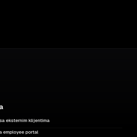
za
sa eksternim klijentima
za employee portal