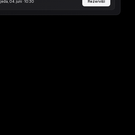
ijeda, 04. juni · 10:30
Rezerviši