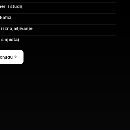
eri i studiji
kafići
i iznajmljivanje
i smještaj
ponudu