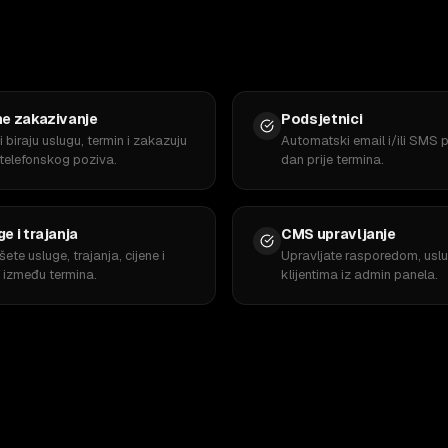
ne zakazivanje
Podsjetnici
ti biraju uslugu, termin i zakazuju
Automatski email i/ili SMS 
 telefonskog poziva.
dan prije termina.
e i trajanja
CMS upravljanje
šete usluge, trajanja, cijene i
Upravljate rasporedom, usl
r između termina.
klijentima iz admin panela.