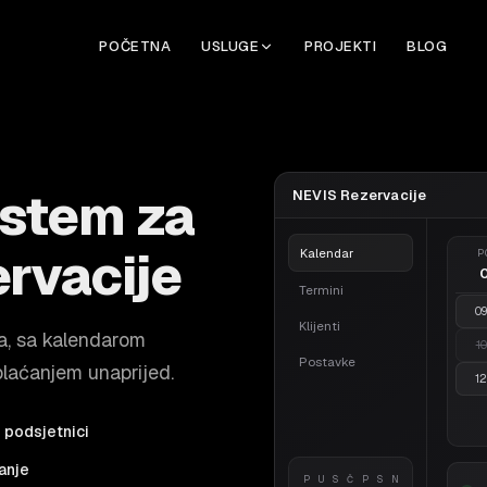
POČETNA
USLUGE
PROJEKTI
BLOG
istem za
NEVIS Rezervacije
ervacije
Kalendar
P
Termini
09
Klijenti
na, sa kalendarom
10
Postavke
plaćanjem unaprijed.
12
 podsjetnici
anje
P
U
S
Č
P
S
N