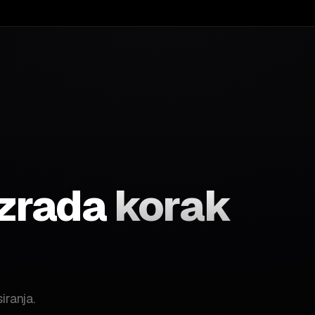
izrada
korak
iranja.