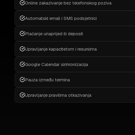
Online zakazivanje bez telefonskog poziva
Automatski email i SMS podsjetnici
Plaćanje unaprijed ili deposit
Upravljanje kapacitetom i resursima
Google Calendar sinhronizacija
Pauza između termina
Upravljanje pravilima otkazivanja