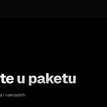
ete
u paketu
a i naknadnih