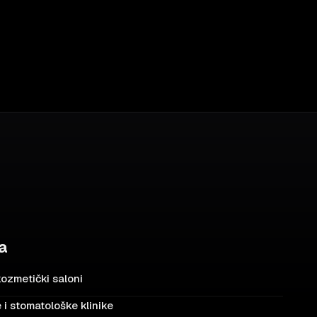
za
 kozmetički saloni
i stomatološke klinike