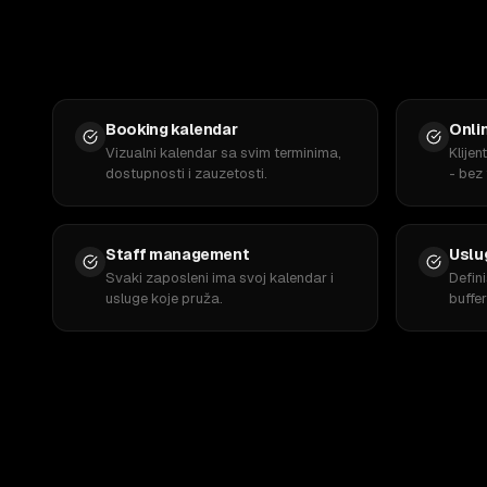
Booking kalendar
Onli
Vizualni kalendar sa svim terminima,
Klijen
dostupnosti i zauzetosti.
- bez
Staff management
Uslug
Svaki zaposleni ima svoj kalendar i
Defini
usluge koje pruža.
buffe