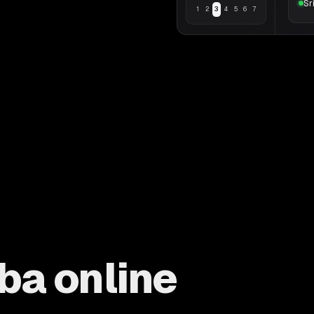
Sr
1
2
3
4
5
6
7
ba online