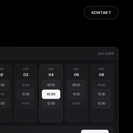
KONTAKT
Juni 2026
ON
UTO
SRI
ČET
PET
02
03
04
05
06
:00
09:00
09:00
09:00
09:00
:30
10:30
10:30
10:30
10:30
:00
12:00
12:00
12:00
12:00