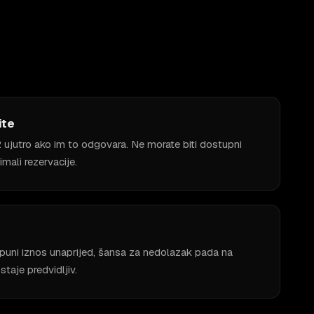
ite
 2 ujutro ako im to odgovara. Ne morate biti dostupni
mali rezervacije.
li puni iznos unaprijed, šansa za nedolazak pada na
taje predvidljiv.