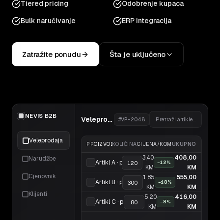
Tiered pricing
Odobrenje kupaca
Bulk naručivanje
ERP integracija
Zatražite ponudu
Šta je uključeno
NEVIS B2B
Veleprodajna narudžba
#VP-2048
Pretraži artikle…
Veleprodaja
PROIZVOD
KOLIČINA
CIJENA/KOM
UKUPNO
3,40
408,00
Narudžbe
Artikl A · pak/50
120
−12%
KM
KM
Cjenovnik
1,85
555,00
Artikl B · pak/25
300
−18%
KM
KM
Klijenti
5,20
416,00
Artikl C · pak/10
80
−8%
KM
KM