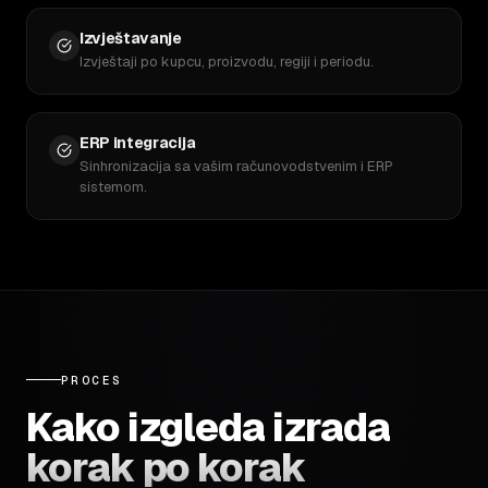
Izvještavanje
Izvještaji po kupcu, proizvodu, regiji i periodu.
ERP integracija
Sinhronizacija sa vašim računovodstvenim i ERP
sistemom.
PROCES
Kako izgleda izrada
korak po korak