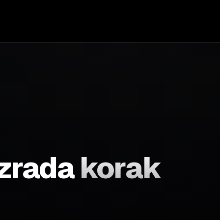
izrada
korak