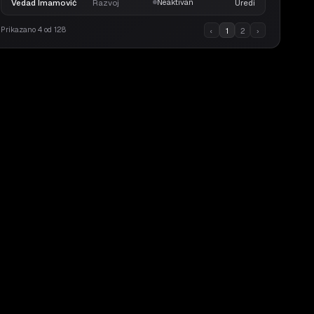
Vedad Imamović
Razvoj
Uredi
Neaktivan
Prikazano 4 od 128
‹
1
2
›