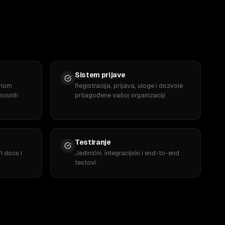
Sistem prijave
emom
Registracija, prijava, uloge i dozvole
rnosnih
prilagođene vašoj organizaciji.
Testiranje
I docs i
Jedinični, integracijski i end-to-end
testovi.