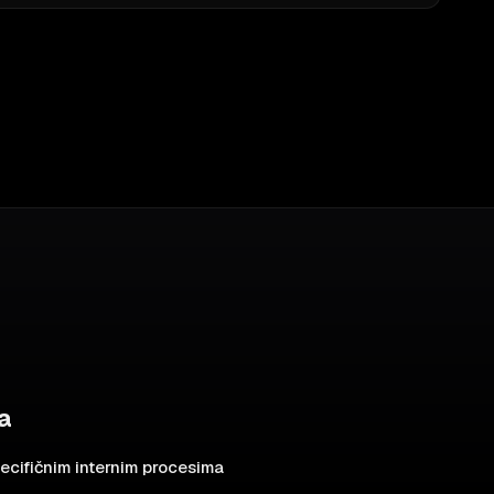
za
ecifičnim internim procesima