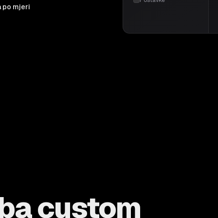
 po mjeri
eba custom