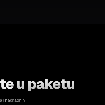
ete
u paketu
a i naknadnih