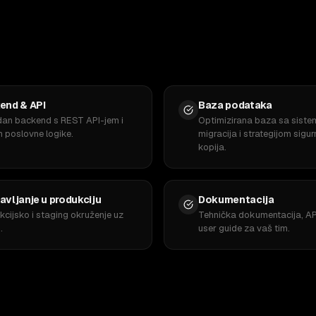
end & API
Baza podataka
an backend s REST API-jem i
Optimizirana baza sa sist
m poslovne logike.
migracija i strategijom sigu
kopija.
avljanje u produkciju
Dokumentacija
kcijsko i staging okruženje uz
Tehnička dokumentacija, AP
.
user guide za vaš tim.