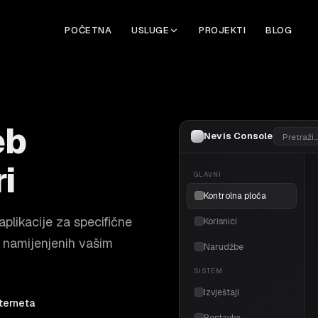
POČETNA
USLUGE
PROJEKTI
BLOG
eb
Nevis Console
Pretraži…
i
GLAVNI
Kontrolna ploča
plikacije za specifične
Korisnici
a namijenjenih vašim
Narudžbe
SISTEM
Izvještaji
nterneta
Postavke