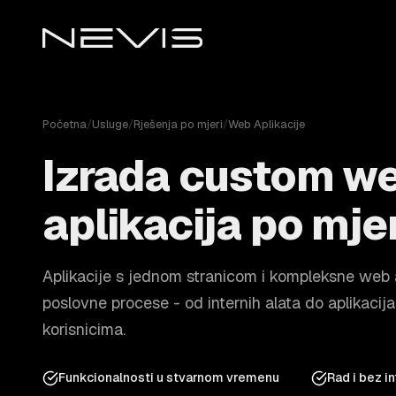
Početna
/
Usluge
/
Rješenja po mjeri
/
Web Aplikacije
Izrada custom w
aplikacija po mjer
Aplikacije s jednom stranicom i kompleksne web a
poslovne procese - od internih alata do aplikacij
korisnicima.
Funkcionalnosti u stvarnom vremenu
Rad i bez i