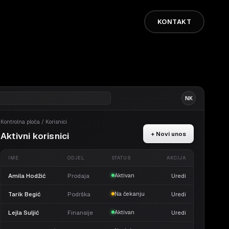
KONTAKT
NK
Kontrolna ploča / Korisnici
+ Novi unos
Aktivni korisnici
IME
ODJEL
STATUS
AKCIJA
Amila Hodžić
Prodaja
Uredi
Aktivan
Tarik Begić
Podrška
Uredi
Na čekanju
Lejla Suljić
Finansije
Uredi
Aktivan