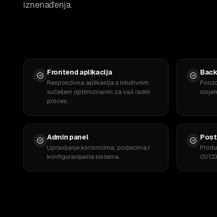
iznenađenja.
Frontend aplikacija
Back
Responzivna aplikacija s intuitivnim
Pouzd
sučeljem optimiziranim za vaš radni
sloje
proces.
Admin panel
Post
Upravljanje korisnicima, podacima i
Produ
konfiguracijama sistema.
CI/CD