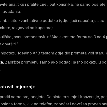
ite analitiku i pratite cijeli put korisnika, ne samo posjet
 nagađanje.
mbinujte kvantitativne podatke (gdje ljudi napuštaju strani
ankete, razgovori sa kupcima).
lišite jasnu pretpostavku: “Ako skratimo formu sa 9 na 4 p
 dovršiti.”
 hipotezu, idealno A/B testom gdje dio prometa vidi staru, a
ka.
Zadržite promjenu samo ako podaci jasno pokazuju pobo
.
staviti mjerenje
ratiti samo broj posjeta. Da biste razumjeli konverzije, pot
poslana forma, klik na telefon, započet i dovršen proces n