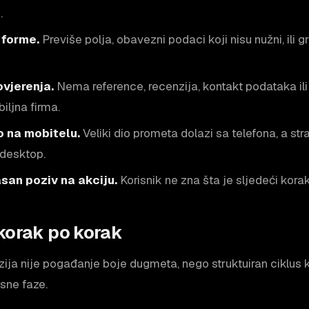
.
forme.
Previše polja, obavezni podaci koji nisu nužni, ili 
vjerenja.
Nema reference, recenzija, kontakt podataka il
biljna firma.
o na mobitelu.
Veliki dio prometa dolazi sa telefona, a str
desktop.
asan poziv na akciju.
Korisnik ne zna šta je sljedeći korak 
korak po korak
ija nije pogađanje boje dugmeta, nego struktuiran ciklus k
sne faze.