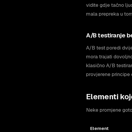
vidite gdje tačno lj
mala prepreka u tom 
A/B testiranje 
A/B test poredi dvij
mora trajati dovoljn
klasično A/B testiran
provjerene principe 
Elementi koj
Neke promjene gotov
Element