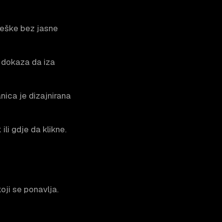
greške bez jasne
i dokaza da iza
anica je dizajnirana
ili gdje da klikne.
oji se ponavlja.