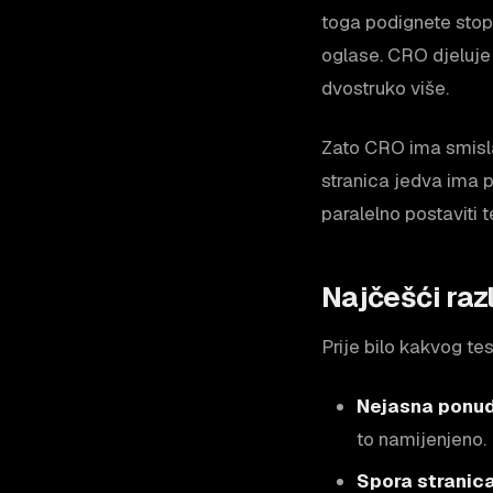
toga podignete stopu
oglase. CRO djeluje 
dvostruko više.
Zato CRO ima smisla 
stranica jedva ima pr
paralelno postaviti 
Najčešći raz
Prije bilo kakvog te
Nejasna ponud
to namijenjeno.
Spora stranica