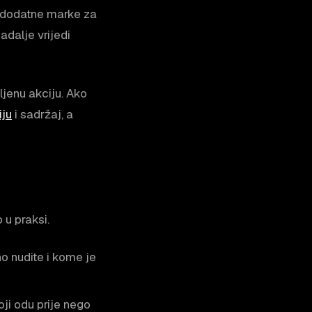
e dodatne marke za
adalje vrijedi
ljenu akciju. Ako
iju
i sadržaj, a
 u praksi.
o nudite i kome je
ji odu prije nego