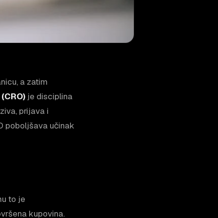
nicu, a zatim
 (CRO)
je disciplina
iva, prijava i
RO poboljšava učinak
mu to je
ovršena kupovina.