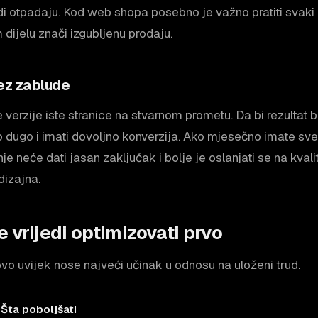
udi otpadaju. Kod web shopa posebno je važno pratiti svaki k
dijelu znači izgubljenu prodaju.
bez zablude
e verzije iste stranice na stvarnom prometu. Da bi rezultat 
o dugo i imati dovoljno konverzija. Ako mjesečno imate sve
je neće dati jasan zaključak i bolje je oslanjati se na kvalit
dizajna.
e vrijedi optimizovati prvo
o uvijek nose najveći učinak u odnosu na uloženi trud.
Šta poboljšati