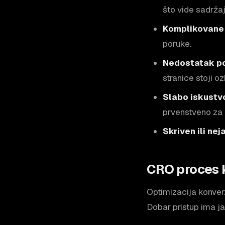
što vide sadržaj
Komplikovane 
poruke.
Nedostatak po
stranice stoji oz
Slabo iskustv
prvenstveno za 
Skriven ili nej
CRO proces 
Optimizacija konverz
Dobar pristup ima ja