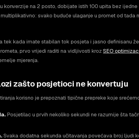
 konverzije na 2 posto, dobijate istih 100 upita bez ijedn
multiplikativno: svako buduće ulaganje u promet od tada n
tek kada imate stabilan tok posjeta i jasno definisanu že
ometa, prvo vrijedi raditi na vidljivosti kroz
SEO optimizac
temelje mjerenja.
lozi zašto posjetioci ne konvertuju
stiranja korisno je prepoznati tipične prepreke koje srećemo
a.
Posjetilac u prvih nekoliko sekundi ne razumije šta tačn
.
Svaka dodatna sekunda učitavanja povećava broj ljudi ko