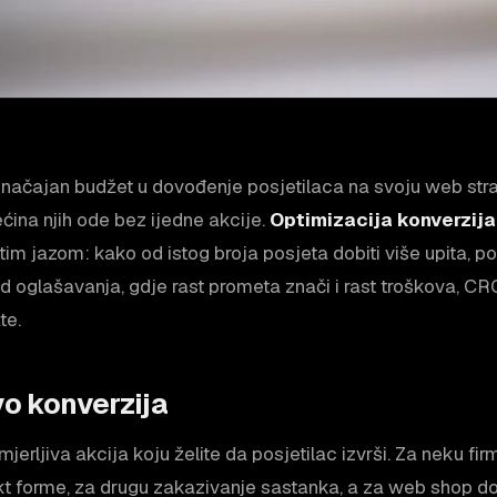
načajan budžet u dovođenje posjetilaca na svoju web stra
ćina njih ode bez ijedne akcije.
Optimizacija konverzija
im jazom: kako od istog broja posjeta dobiti više upita, poz
od oglašavanja, gdje rast prometa znači i rast troškova, C
te.
vo konverzija
jerljiva akcija koju želite da posjetilac izvrši. Za neku fir
t forme, za drugu zakazivanje sastanka, a za web shop d