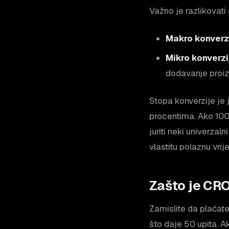
Važno je razlikovati 
Makro konverz
Mikro konverzi
dodavanje proiz
Stopa konverzije je 
procentima. Ako 1000
juriti neki univerzal
vlastitu polaznu vrij
Zašto je CRO
Zamislite da plaćat
što daje 50 upita. A