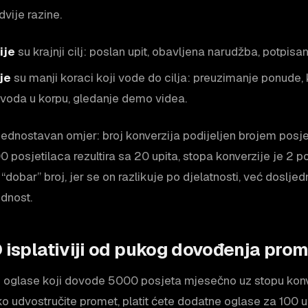
dvije razine.
ije
su krajnji cilj: poslan upit, obavljena narudžba, potpisa
je
su manji koraci koji vode do cilja: preuzimanje ponude, k
voda u korpu, gledanje demo videa.
jednostavan omjer: broj konverzija podijeljen brojem posje
 posjetilaca rezultira sa 20 upita, stopa konverzije je 2 po
ni “dobar” broj, jer se on razlikuje po djelatnosti, već doslje
ednost.
 isplativiji od pukog dovođenja pro
e oglase koji dovode 5000 posjeta mjesečno uz stopu konve
ko udvostručite promet, platit ćete dodatne oglase za 100 