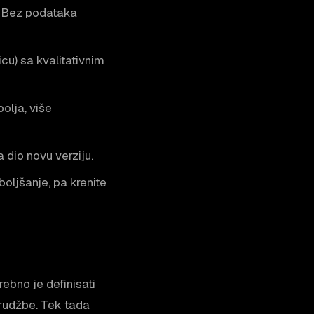
e. Bez podataka
cu) sa kvalitativnim
olja, više
 dio novu verziju.
ljšanje, pa krenite
rebno je definisati
arudžbe. Tek tada