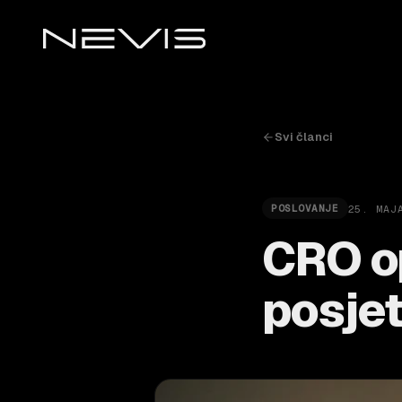
Svi članci
25. MAJ
POSLOVANJE
CRO op
posjet