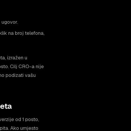
n ugovor.
lik na broj telefona,
ta, izražen u
sto. Cilj CRO-a nije
dno podizati vašu
meta
rzije od 1 posto,
upita. Ako umjesto