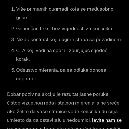
Više primarnih dugmadi koja se međusobno
guše.
Generičan tekst bez vrijednosti za korisnika.
Nizak kontrast koji dugme stapa sa pozadinom.
CTA koji vodi na spor ili zbunjujuć sljedeći
korak.
Odsustvo mjerenja, pa se odluke donose
napamet.
Dobar poziv na akciju je rezultat jasne poruke,
čistog vizuelnog reda i stalnog mjerenja, a ne sreće.
Ako želite da vaše stranice vode korisnika do cilja
umjesto da ga ostavljaju u nedoumici,
javite nam se
i razgovaramo o tome šta vaš sadržaj treba postići.