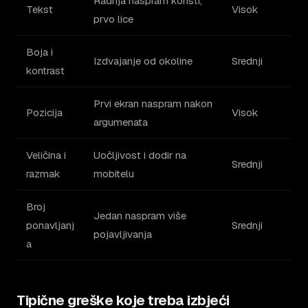
Radnja naspram koristi,
Tekst
Visok
prvo lice
Boja i
Izdvajanje od okoline
Srednji
kontrast
Prvi ekran naspram nakon
Pozicija
Visok
argumenata
Veličina i
Uočljivost i dodir na
Srednji
razmak
mobitelu
Broj
Jedan naspram više
ponavljanj
Srednji
pojavljivanja
a
Tipične greške koje treba izbjeći