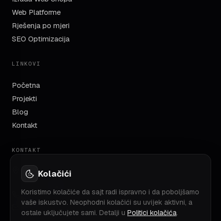
Web Platforme
Rješenja po mjeri
SEO Optimizacija
LINKOVI
Početna
Projekti
Blog
Kontakt
KONTAKT
TC Robot, Azize Šaćirbegović bb
Kolačići
71000 Sarajevo, BiH
Koristimo kolačiće da sajt radi ispravno i da poboljšamo
+387 60 350 18 86
vaše iskustvo. Neophodni kolačići su uvijek aktivni, a
info@nevis.ba
ostale uključujete sami. Detalji u
Politici kolačića
.