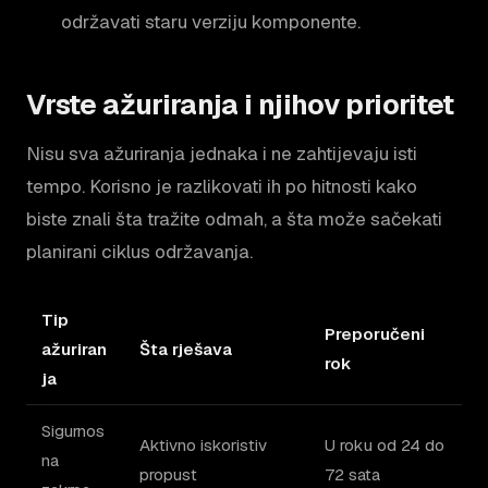
održavati staru verziju komponente.
Vrste ažuriranja i njihov prioritet
Nisu sva ažuriranja jednaka i ne zahtijevaju isti
tempo. Korisno je razlikovati ih po hitnosti kako
biste znali šta tražite odmah, a šta može sačekati
planirani ciklus održavanja.
Tip
Preporučeni
ažuriran
Šta rješava
rok
ja
Sigurnos
Aktivno iskoristiv
U roku od 24 do
na
propust
72 sata