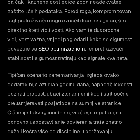
pa čak i kaznene posljedice zbog neadekvatne
zaštite ličnih podataka. Pored toga, kompromitovan
sajt pretraživači mogu označiti kao nesiguran, što
direktno šteti vidljivosti. Ako vam je dugoročna
vidljivost važna, vrijedi pogledati i kako se sigurnost
povezuje sa
SEO optimizacijom
, jer pretraživači
stabilnost i sigurnost tretiraju kao signale kvaliteta.
Tipičan scenario zanemarivanja izgleda ovako:
dodatak nije ažuriran godinu dana, napadač iskoristi
poznati propust, ubaci zlonamjerni kod i sajt počne
preusmjeravati posjetioce na sumnjive stranice.
Čišćenje takvog incidenta, vraćanje reputacije i
ponovno uspostavljanje povjerenja traje znatno
duže i košta više od discipline u održavanju.