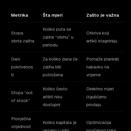
Metrika
Šta mjeri
Zašto je važna
Koliko puta se
Stopa
Otkriva koji
zalihe “obrnu” u
obrta zaliha
artikli stagniraju
periodu
Dani
Za koliko dana će
Pomaže planirati
pokrivenos
zaliha biti
nabavku na
ti
potrošena
vrijeme
Koliko često
Direktno mjeri
Stopa “out
artikli nisu
izgubljenu
of stock”
dostupni
prodaju
Prosječna
Koliko kapitala je
Optimizacija
vrijednost
vezano u robi
novčanog toka