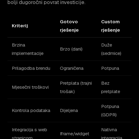
bolji dugoročni povrat investicije.
Gotovo
Custom
Kriterij
rješenje
rješenje
Brzina
Duže
Brzo (dani)
implementacije
(sedmice)
Prilagodba brendu
Ograničena
Potpuna
Pretplata (trajni
Bez
Mjesečni troškovi
trošak)
pretplate
Potpuna
Kontrola podataka
Dijeljena
(GDPR)
Integracija s web
Nativna
Iframe/widget
stranicom
integracija