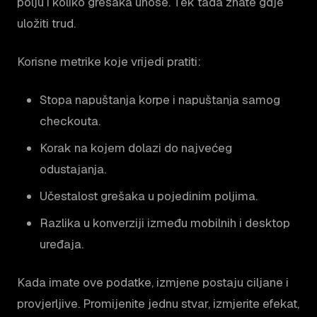
polju i koliko grešaka unose. Tek tada znate gdje
uložiti trud.
Korisne metrike koje vrijedi pratiti:
Stopa napuštanja korpe i napuštanja samog
checkouta.
Korak na kojem dolazi do najvećeg
odustajanja.
Učestalost grešaka u pojedinim poljima.
Razlika u konverziji između mobilnih i desktop
uređaja.
Kada imate ove podatke, izmjene postaju ciljane i
provjerljive. Promijenite jednu stvar, izmjerite efekat,