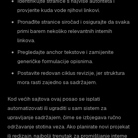
Identifikujte stranice s najviše autoriteta i
provjerite kuda vode njihovi linkovi.
Pronađite stranice siročad i osigurajte da svaka
primi barem nekoliko relevantnih internih
linkova.
Pregledajte anchor tekstove i zamijenite
generičke formulacije opisnima.
Postavite redovan ciklus revizije, jer struktura
mora rasti zajedno sa sadržajem.
Kod većih sajtova ovaj posao se isplati
automatizovati ili ugraditi u sam sistem za
upravljanje sadržajem, čime se izbjegava ručno
održavanje stotina veza. Ako planirate novi projekat
ili redizajn, najbolji trenutak za promišljanje interne