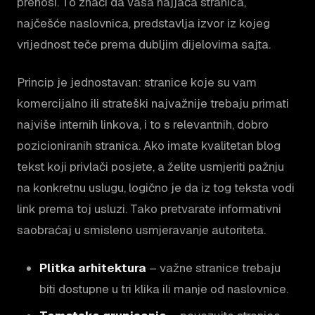
prenosi. To znači da vaša najjača stranica,
najčešće naslovnica, predstavlja izvor iz kojeg
vrijednost teče prema dubljim dijelovima sajta.
Princip je jednostavan: stranice koje su vam
komercijalno ili strateški najvažnije trebaju primati
najviše internih linkova, i to s relevantnih, dobro
pozicioniranih stranica. Ako imate kvalitetan blog
tekst koji privlači posjete, a želite usmjeriti pažnju
na konkretnu uslugu, logično je da iz tog teksta vodi
link prema toj usluzi. Tako pretvarate informativni
saobraćaj u smisleno usmjeravanje autoriteta.
Plitka arhitektura
– važne stranice trebaju
biti dostupne u tri klika ili manje od naslovnice.