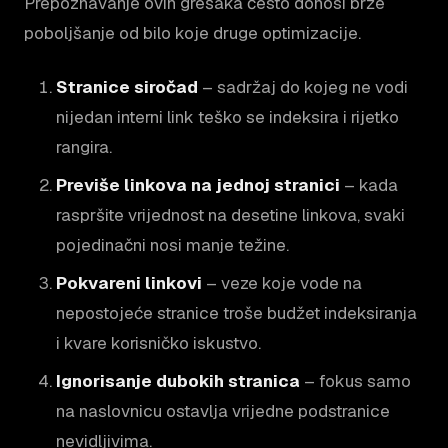
Prepoznavanje ovih grešaka često donosi brže
poboljšanje od bilo koje druge optimizacije.
Stranice siročad
– sadržaj do kojeg ne vodi
nijedan interni link teško se indeksira i rijetko
rangira.
Previše linkova na jednoj stranici
– kada
raspršite vrijednost na desetine linkova, svaki
pojedinačni nosi manje težine.
Pokvareni linkovi
– veze koje vode na
nepostojeće stranice troše budžet indeksiranja
i kvare korisničko iskustvo.
Ignorisanje dubokih stranica
– fokus samo
na naslovnicu ostavlja vrijedne podstranice
nevidljivima.