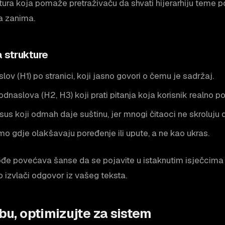
tura koja pomaže pretraživaču da shvati hijerarhiju teme 
a zanima.
a strukture
lov (H1) po stranici, koji jasno govori o čemu je sadržaj.
odnaslova (H2, H3) koji prati pitanja koja korisnik realno po
sus koji odmah daje suštinu, jer mnogi čitaoci ne skroluju 
amo gdje olakšavaju poređenje ili upute, a ne kao ukras.
ođe povećava šanse da se pojavite u istaknutim isječcima (
 izvlači odgovor iz vašeg teksta.
obu, optimizujte za sistem