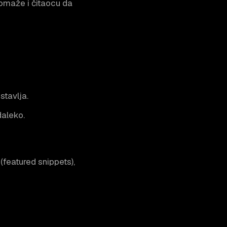
pomaže i čitaocu da
stavlja.
daleko.
featured snippets),