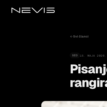
Svi članci
15. MAJA 2026.
SEO
Pisanj
rangir