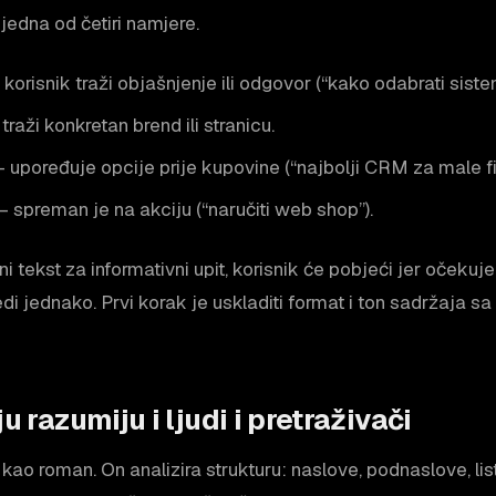
 jedna od četiri namjere.
korisnik traži objašnjenje ili odgovor (“kako odabrati siste
traži konkretan brend ili stranicu.
 upoređuje opcije prije kupovine (“najbolji CRM za male fi
– spreman je na akciju (“naručiti web shop”).
 tekst za informativni upit, korisnik će pobjeći jer očekuje
edi jednako. Prvi korak je uskladiti format i ton sadržaja s
u razumiju i ljudi i pretraživači
 kao roman. On analizira strukturu: naslove, podnaslove, li