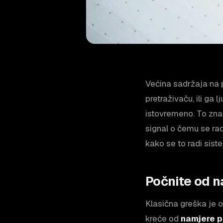
Većina sadržaja na 
pretraživaču, ili ga 
istovremeno. To znač
signal o čemu se ra
kako se to radi sist
Počnite od n
Klasična greška je od
kreće od
namjere p