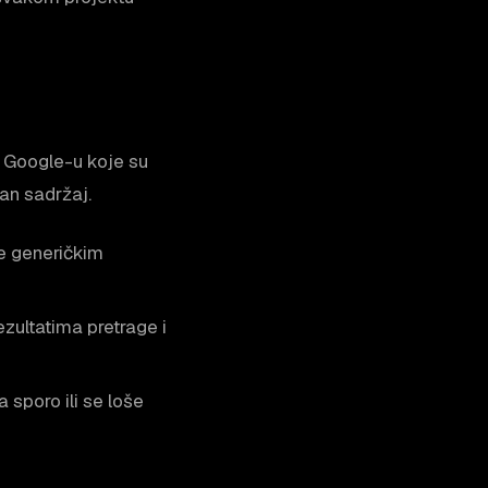
i Google-u koje su
an sadržaj.
e generičkim
ezultatima pretrage i
 sporo ili se loše