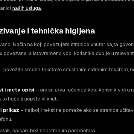
ranici
naših usluga
.
zivanje i tehnička higijena
ovano. Način na koji povezujete stranice unutar sajta govor
u povezane, a istovremeno vodi korisnika dublje u relevant
– povežite srodne tekstove smislenim sidrenim tekstom, n
i i meta opisi
– oni su prva rečenica koju korisnik vidi u r
 to hoće li uopšte kliknuti.
i prikaz
– najbolji tekst ne pomaže ako se stranica učitava
efonu.
atak, opisan, bez nepotrebnih parametara.