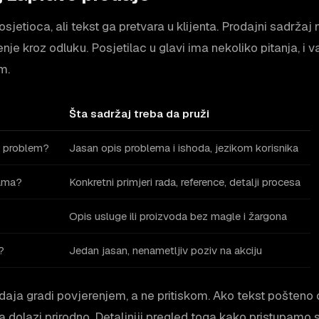
sjetioca, ali tekst ga pretvara u klijenta. Prodajni sadržaj
nje kroz odluku. Posjetilac u glavi ima nekoliko pitanja, i 
m.
Šta sadržaj treba da pruži
j problem?
Jasan opis problema i ishoda, jezikom korisnika
vama?
Konkretni primjeri rada, reference, detalji procesa
Opis usluge ili proizvoda bez magle i žargona
?
Jedan jasan, nenametljiv poziv na akciju
odaja gradi povjerenjem, a ne pritiskom. Ako tekst pošteno o
a dolazi prirodno. Detaljniji pregled toga kako pristupamo