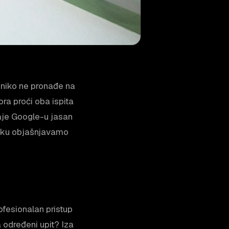
 niko ne pronađe na
ora proći oba ispita
daje Google-u jasan
avku objašnjavamo
rofesionalan pristup
a određeni upit? Iza