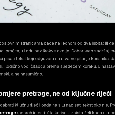
poslovnim stranicama pada na jednom od dva ispita: ili ga
ljudi pročitaju i odu bez ikakve akcije. Dobar web sadržaj m
i pisati tekst koji odgovara na stvarno pitanje korisnika, 
di, i logično vodi čitaoca prema sljedećem koraku. U nast
emski, a ne nasumično.
amjere pretrage, ne od ključne riječi
abrati ključnu riječ i onda na silu napisati tekst oko nje. P
retrage
(search intent): šta korisnik zaista želi kada ukuc