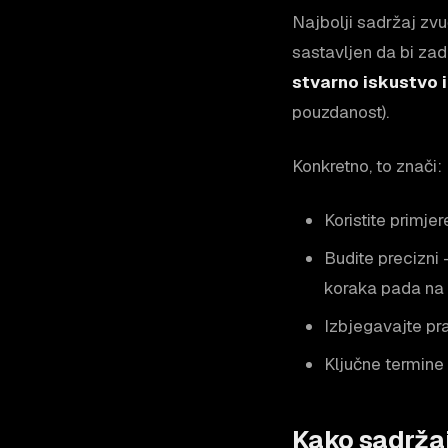
Najbolji sadržaj zvu
sastavljen da bi za
stvarno iskustvo 
pouzdanost).
Konkretno, to znači:
Koristite primje
Budite precizni
koraka pada na 
Izbjegavajte pra
Ključne termine 
Kako sadrža