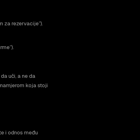
m za rezervacije”).
rme”).
 da uči, a ne da
a namjerom koja stoji
ste i odnos među