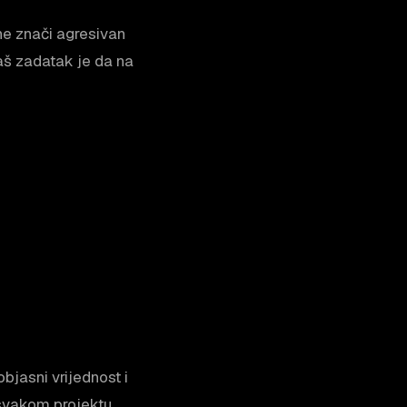
 ne znači agresivan
vaš zadatak je da na
bjasni vrijednost i
 svakom projektu