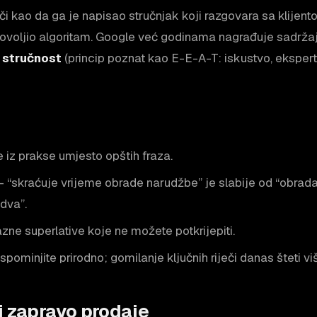
či kao da ga je napisao stručnjak koji razgovara sa klijent
dovoljio algoritam. Google već godinama nagrađuje sadržaj
i stručnost
(princip poznat kao E-E-A-T: iskustvo, ekspertiz
re iz prakse umjesto opštih fraza.
 – “skraćuje vrijeme obrade narudžbe” je slabije od “obrad
dva”.
zne superlative koje ne možete potkrijepiti.
spominjite prirodno; gomilanje ključnih riječi danas šteti 
j zapravo prodaje