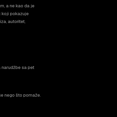
om, a ne kao da je
 koji pokazuje
a, autoritet,
a narudžbe sa pet
više nego što pomaže.