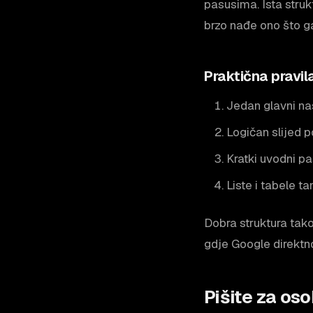
pasusima. Ista struk
brzo nađe ono što g
Praktična pravil
Jedan glavni nas
Logičan slijed p
Kratki uvodni pa
Liste i tabele t
Dobra struktura tak
gdje Google direktno
Pišite za os