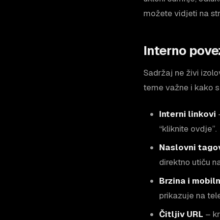
možete vidjeti na st
Interno pove
Sadržaj ne živi izol
teme važne i kako s
Interni linkovi
“kliknite ovdje”.
Naslovni tagov
direktno utiču na
Brzina i mobiln
prikazuje na tel
Čitljiv URL
– kr