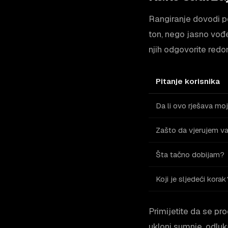
Rangiranje dovodi po
ton, nego jasno vođe
njih odgovorite redo
Pitanje korisnika
Da li ovo rješava mo
Zašto da vjerujem 
Šta tačno dobijam?
Koji je sljedeći korak
Primijetite da se pr
ukloni sumnje, odluk