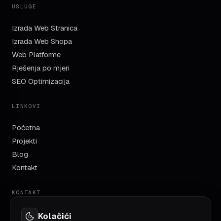
USLUGE
Izrada Web Stranica
Izrada Web Shopa
Web Platforme
Rješenja po mjeri
SEO Optimizacija
LINKOVI
Početna
Projekti
Blog
Kontakt
KONTAKT
TC Robot, Azize Šaćirbegović bb
Kolačići