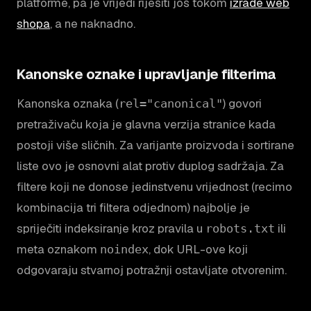
platforme, pa je vrijedi riješiti još tokom
izrade web
shopa
, a ne naknadno.
Kanonske oznake i upravljanje filterima
Kanonska oznaka (
) govori
rel="canonical"
pretraživaču koja je glavna verzija stranice kada
postoji više sličnih. Za varijante proizvoda i sortirane
liste ovo je osnovni alat protiv duplog sadržaja. Za
filtere koji ne donose jedinstvenu vrijednost (recimo
kombinacija tri filtera odjednom) najbolje je
spriječiti indeksiranje kroz pravila u
ili
robots.txt
meta oznakom
, dok URL-ove koji
noindex
odgovaraju stvarnoj potražnji ostavljate otvorenim.