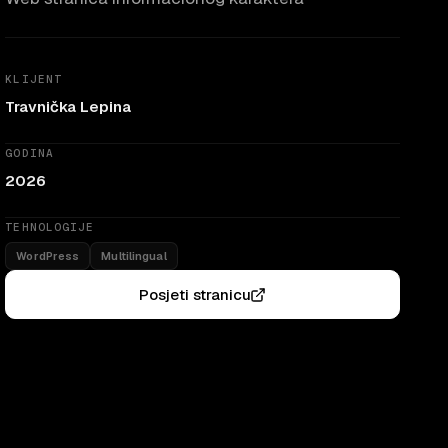
KLIJENT
Travnička Lepina
GODINA
2026
TEHNOLOGIJE
WordPress
Multilingual
Posjeti stranicu