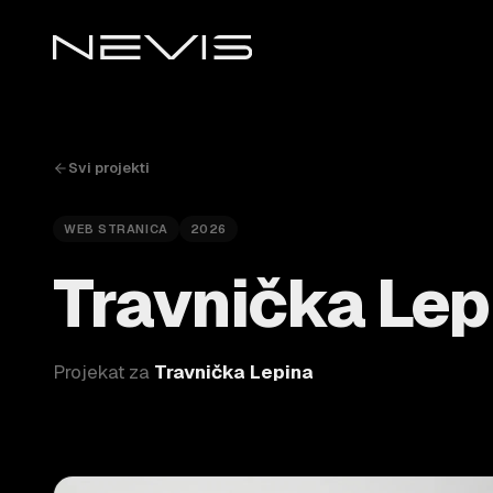
Svi projekti
WEB STRANICA
2026
Travnička Lep
Projekat za
Travnička Lepina