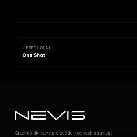
PRETHODNI
One Shot
Gradimo digitalne proizvode - od web stranica i