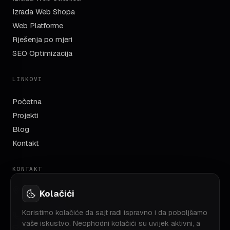
Izrada Web Shopa
Web Platforme
Rješenja po mjeri
SEO Optimizacija
LINKOVI
Početna
Projekti
Blog
Kontakt
KONTAKT
TC Robot, Azize Šaćirbegović bb
Kolačići
71000 Sarajevo, BiH
Koristimo kolačiće da sajt radi ispravno i da poboljšamo
+387 60 350 18 86
vaše iskustvo. Neophodni kolačići su uvijek aktivni, a
info@nevis.ba