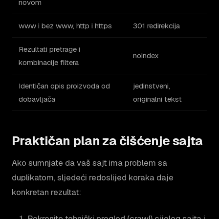
novom
www i bez www, http i https
301 redirekcija
Rezultati pretrage i
noindex
kombinacije filtera
Identičan opis proizvoda od
jedinstveni,
dobavljača
originalni tekst
Praktičan plan za čišćenje sajta
Ako sumnjate da vaš sajt ima problem sa
duplikatom, sljedeći redoslijed koraka daje
konkretan rezultat:
Pokrenite tehnički pregled (crawl) cijelog sajta i