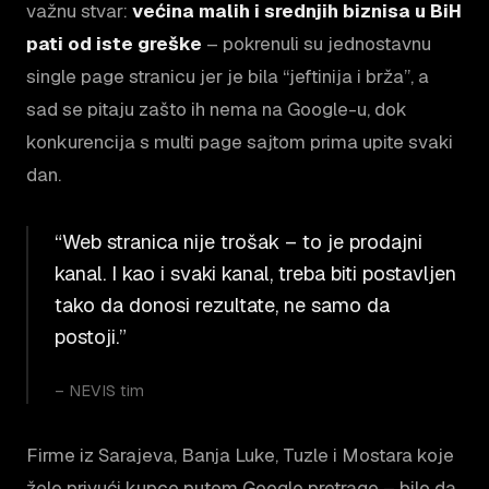
važnu stvar:
većina malih i srednjih biznisa u BiH
pati od iste greške
– pokrenuli su jednostavnu
single page stranicu jer je bila “jeftinija i brža”, a
sad se pitaju zašto ih nema na Google-u, dok
konkurencija s multi page sajtom prima upite svaki
dan.
“Web stranica nije trošak – to je prodajni
kanal. I kao i svaki kanal, treba biti postavljen
tako da donosi rezultate, ne samo da
postoji.”
– NEVIS tim
Firme iz Sarajeva, Banja Luke, Tuzle i Mostara koje
žele privući kupce putem Google pretrage – bilo da