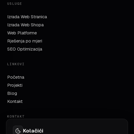
USLUGE
Izrada Web Stranica
Izrada Web Shopa
Web Platforme
Rješenja po mjeri
SEO Optimizacija
LINKOVI
Početna
Projekti
Blog
Kontakt
KONTAKT
TC Robot, Azize Šaćirbegović bb
Kolačići