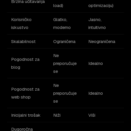
Brzina učitavanja
load)
optimizaciju)
Korisničko
Glatko,
Jasno,
iskustvo
moderno
intuitivno
Skalabilnost
Ograničena
Neograničena
Ne
Pogodnost za
preporučuje
Idealno
blog
se
Ne
Pogodnost za
preporučuje
Idealno
web shop
se
Inicijalni trošak
Niži
Viši
Dugoročna