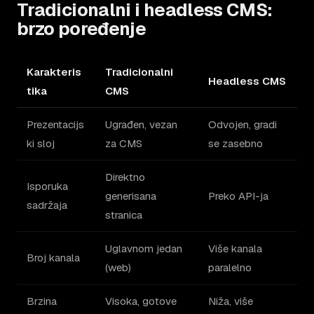
Tradicionalni i headless CMS:
brzo poređenje
Karakteris
Tradicionalni
Headless CMS
tika
CMS
Prezentacijs
Ugrađen, vezan
Odvojen, gradi
ki sloj
za CMS
se zasebno
Direktno
Isporuka
generisana
Preko API-ja
sadržaja
stranica
Uglavnom jedan
Više kanala
Broj kanala
(web)
paralelno
Brzina
Visoka, gotove
Niža, više