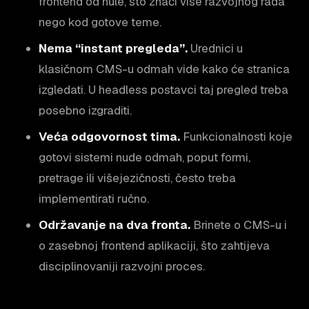
frontend od nule, što znači više razvojnog rada
nego kod gotove teme.
Nema “instant pregleda”.
Urednici u
klasičnom CMS-u odmah vide kako će stranica
izgledati. U headless postavci taj pregled treba
posebno izgraditi.
Veća odgovornost tima.
Funkcionalnosti koje
gotovi sistemi nude odmah, poput formi,
pretrage ili višejezičnosti, često treba
implementirati ručno.
Održavanje na dva fronta.
Brinete o CMS-u i
o zasebnoj frontend aplikaciji, što zahtijeva
disciplinovaniji razvojni proces.