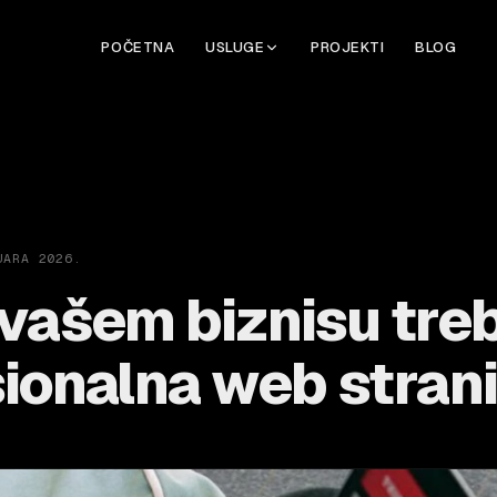
POČETNA
USLUGE
PROJEKTI
BLOG
UARA 2026.
vašem biznisu tre
ionalna web stran