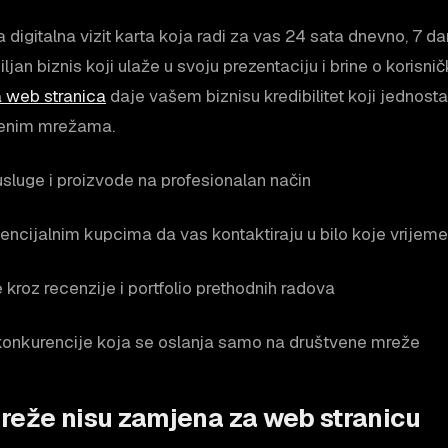
 digitalna vizit karta koja radi za vas 24 sata dnevno, 7 d
ljan biznis koji ulaže u svoju prezentaciju i brine o korisni
a web stranica
daje vašem biznisu kredibilitet koji jednos
venim mrežama.
usluge i proizvode na profesionalan način
cijalnim kupcima da vas kontaktiraju u bilo koje vrijeme
 kroz recenzije i portfolio prethodnih radova
onkurencije koja se oslanja samo na društvene mreže
reže nisu zamjena za web stranicu