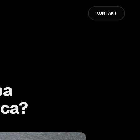
KONTAKT
ba
ica?