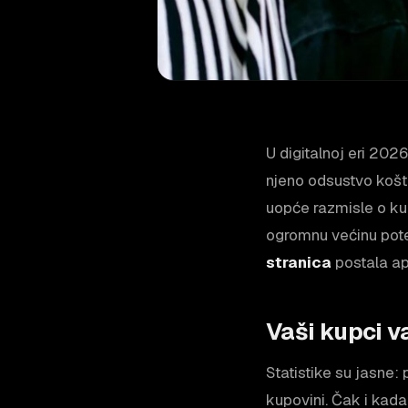
U digitalnoj eri 2026
njeno odsustvo košt
uopće razmisle o kup
ogromnu većinu pote
stranica
postala ap
Vaši kupci v
Statistike su jasne:
kupovini. Čak i kada 