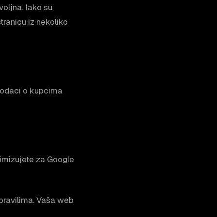
voljna. Iako su
ranicu iz nekoliko
 Podaci o kupcima
ptimizujete za Google
 pravilima. Vaša web