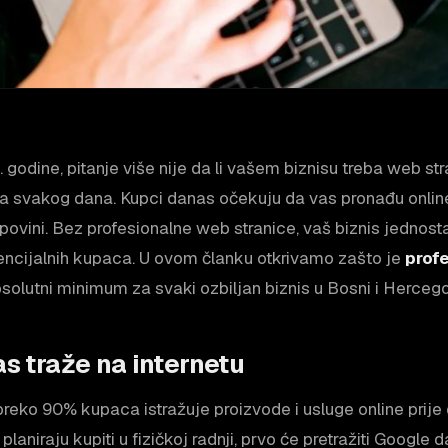
. godine, pitanje više nije da li vašem biznisu treba web st
a svakog dana. Kupci danas očekuju da vas pronađu online
ovini. Bez profesionalne web stranice, vaš biznis jednost
ncijalnih kupaca. U ovom članku otkrivamo zašto je
prof
solutni minimum za svaki ozbiljan biznis u Bosni i Hercego
as traže na internetu
 preko 90% kupaca istražuje proizvode i usluge online prij
planiraju kupiti u fizičkoj radnji, prvo će pretražiti Google 