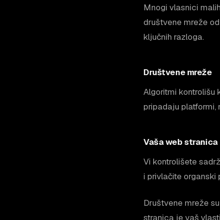
Mnogi vlasnici malih
društvene mreže odl
ključnih razloga.
Društvene mreže
Algoritmi kontrolišu
pripadaju platformi,
Vaša web stranica
Vi kontrolišete sadr
i privlačite organski
Društvene mreže su i
stranica je vaš vlasti