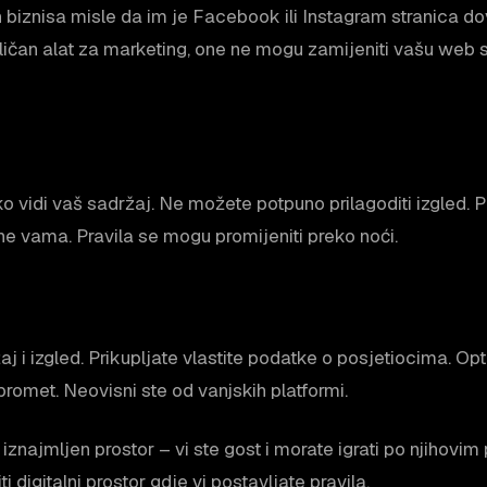
 biznisa misle da im je Facebook ili Instagram stranica do
ičan alat za marketing, one ne mogu zamijeniti vašu web st
 ko vidi vaš sadržaj. Ne možete potpuno prilagoditi izgled.
 ne vama. Pravila se mogu promijeniti preko noći.
žaj i izgled. Prikupljate vlastite podatke o posjetiocima. O
 promet. Neovisni ste od vanjskih platformi.
znajmljen prostor – vi ste gost i morate igrati po njihovim
ti digitalni prostor gdje vi postavljate pravila.