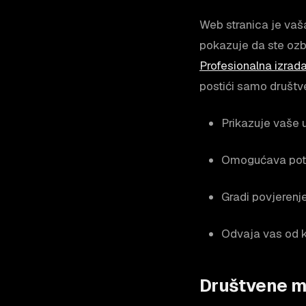
Web stranica je vaša
pokazuje da ste ozbi
Profesionalna izrad
postići samo društ
Prikazuje vaše 
Omogućava poten
Gradi povjerenje
Odvaja vas od k
Društvene m