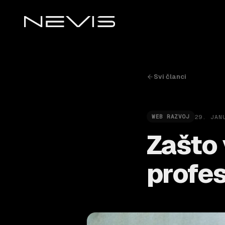
Svi članci
29. JAN
WEB RAZVOJ
Zašto 
profes