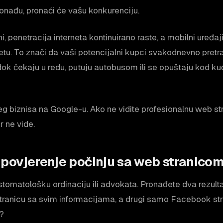
onađu, pronaći će vašu konkurenciju.
, penetracija interneta kontinuirano raste, a mobilni uređaji
netu. To znači da vaši potencijalni kupci svakodnevno pretr
ok čekaju u redu, putuju autobusom ili se opuštaju kod ku
eg biznisa na Google-u. Ako ne vidite profesionalnu web str
r ne vide.
 i povjerenje počinju sa web stranico
 stomatološku ordinaciju ili advokata. Pronađete dva rezult
tranicu sa svim informacijama, a drugi samo Facebook str
?