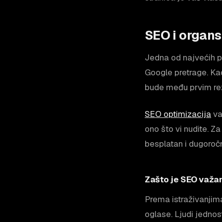
SEO i organ
Jedna od najvećih p
Google pretrage. Kad
bude među prvim rez
SEO optimizacija
va
ono što vi nudite. Z
besplatan i dugoročn
Zašto je SEO važan
Prema istraživanjim
oglase. Ljudi jednos