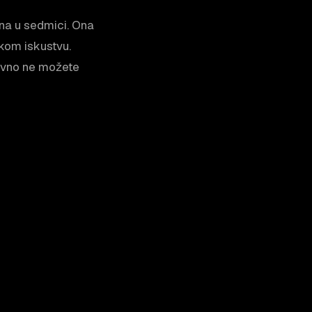
ana u sedmici. Ona
čkom iskustvu.
tavno ne možete