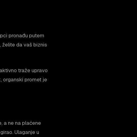
kupci pronađu putem
 želite da vaš biznis
ktivno traže upravo
k, organski promet je
e, a ne na plaćene
girao. Ulaganje u