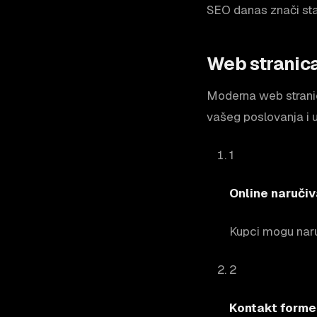
SEO danas znači stab
Web stranica
Moderna web stranic
vašeg poslovanja i 
1
Online naručiv
Kupci mogu naruč
2
Kontakt forme 