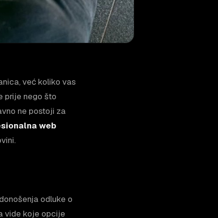
ranica, već koliko vas
 prije nego što
avno ne postoji za
esionalna web
vini.
e donošenja odluke o
da vide koje opcije