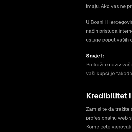
imaju. Ako vas ne pr
U Bosni i Hercegovini
način pristupa inter
usluge poput vaših d
Savjet:
Pretražite naziv vaš
vaši kupci je takođe
Kredibilitet
Zamislite da tražite
profesionalnu web s
Kome ćete vjerovati