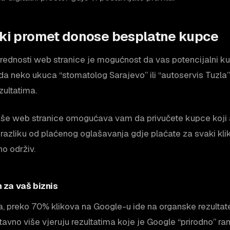
ski promet donose besplatne kupce
rednosti web stranice je mogućnost da vas potencijalni 
a neko ukuca “stomatolog Sarajevo” ili “autoservis Tuzla”,
ultatima.
še web stranice omogućava vam da privučete kupce koji a
a razliku od plaćenog oglašavanja gdje plaćate za svaki kli
o održiv.
 za vaš biznis
a, preko 70% klikova na Google-u ide na organske rezultat
tavno više vjeruju rezultatima koje je Google “prirodno” ran