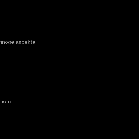
 mnoge aspekte
onom.