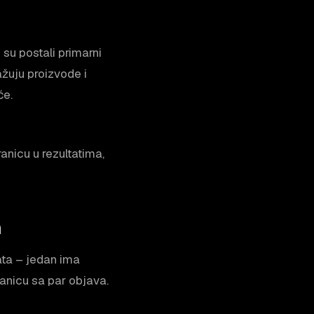
 su postali primarni
ažuju proizvode i
će.
anicu u rezultatima,
m
ata – jedan ima
anicu sa par objava.